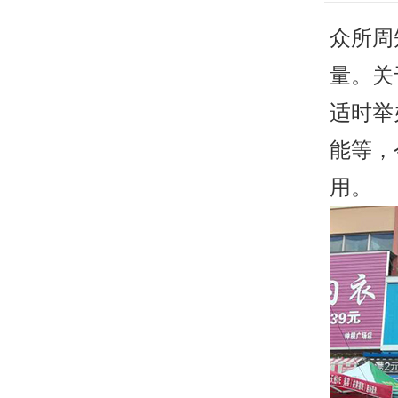
众所周
量。关
适时举
能等，
用。