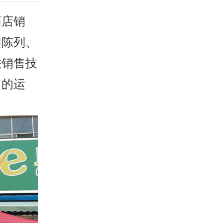
药店销
架陈列、
联销售技
售的运