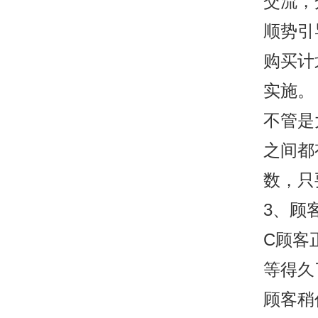
交流，
顺势引
购买计
实施。
不管是
之间都
数，只
3、顾
C顾客
等得久
顾客稍