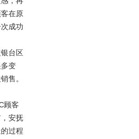
反感，再
顾客在原
一次成功
收银台区
很多变
联销售。
C顾客
前，安抚
天的过程