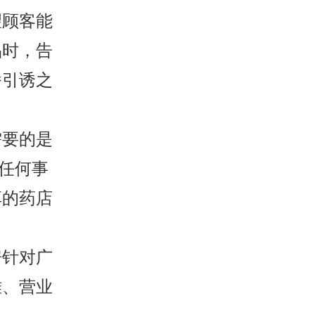
望顾客能
品时，告
番引诱之
需要的是
.任何事
享的药店
房针对广
难、营业