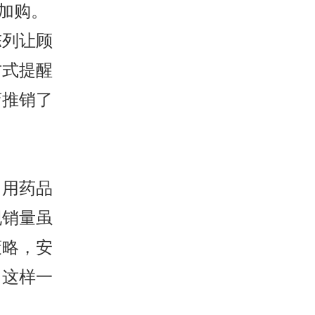
加购。
陈列让顾
方式提醒
店推销了
常用药品
现销量虽
策略，安
，这样一