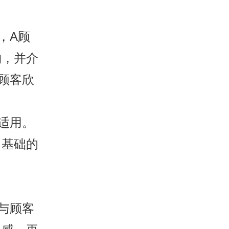
，A顾
物，并介
顾客欣
适用。
了基础的
与顾客