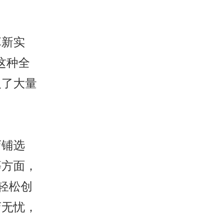
革新实
这种全
取了大量
店铺选
等方面，
轻松创
店无忧，