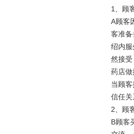
1、顾
A顾客
客准备
绍内服
然接受
药店做
当顾客
信任关
2、顾
B顾客