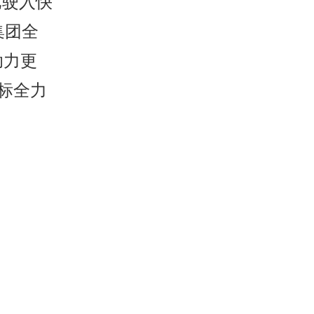
已驶入快
集团全
助力更
标全力