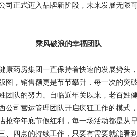
公司正式迈入品牌新阶段，未来发展无限
乘风破浪的幸福团队
健康药房集团一直保持着快速的发展势头
版图，销售额更是节节攀升，每一次的突
姓团队的努力。自临近年关以来，老百姓
西公司营运管理团队开启疯狂工作的模式
店抢夺年底节假红利，每一场活动都是从
三、四点的持续工作，只要有需要就能看