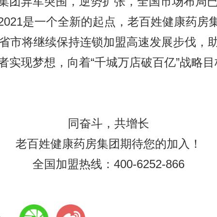
集团异军突围，逆势扩张，全国市场布局
2021是一个全新的起点，老百姓健康药房
个省市将继续保持连锁加盟高速发展步伐，
者实现梦想，向着“千城万店破百亿”战略目
同奋斗，共增长
老百姓健康药房集团期待您的加入！
全国加盟热线：400-6252-866