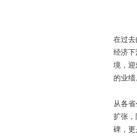
在过去
经济下
境，迎
的业绩
从各省
扩张，
碑，更